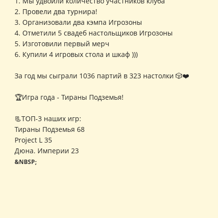
1. Мы удвоили количество участников клуба
2. Провели два турнира!
3. Организовали два кэмпа Игрозоны
4. Отметили 5 свадеб настольщиков Игрозоны
5. Изготовили первый мерч
6. Купили 4 игровых стола и шкаф )))
За год мы сыграли 1036 партий в 323 настолки 🎲❤️
🏆Игра года - Тираны Подземья!
📃ТОП-3 наших игр:
Тираны Подземья 68
Project L 35
Дюна. Империи 23
&NBSP;